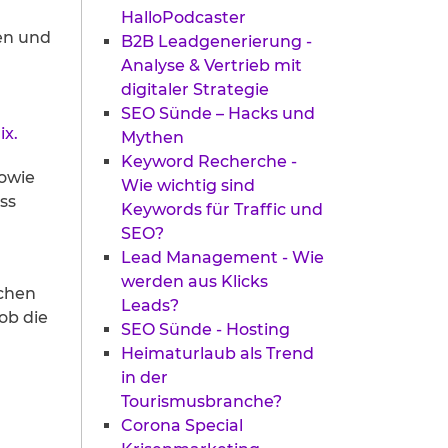
HalloPodcaster
en und
B2B Leadgenerierung -
Analyse & Vertrieb mit
digitaler Strategie
SEO Sünde – Hacks und
ix.
Mythen
Keyword Recherche -
owie
Wie wichtig sind
ss
Keywords für Traffic und
SEO?
Lead Management - Wie
werden aus Klicks
schen
Leads?
ob die
SEO Sünde - Hosting
Heimaturlaub als Trend
in der
Tourismusbranche?
Corona Special