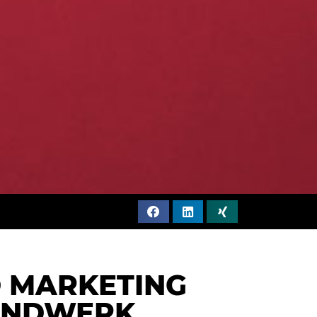
D MARKETING
HANDWERK