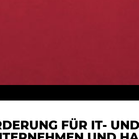
RDERUNG FÜR IT- UN
UNTERNEHMEN UND 